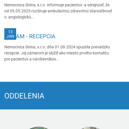
Nemocnica Snina, s.r.o. informuje pacientov a verejnosť, že
od 05.05.2025 rozširuje ambulantnú zdravotnú starostlivosť
o angiologickú...
13
OZNAM - RECEPCIA
JAN
Nemocnica Snina, s.r.o. dňa 01.09.2024 spustila prevádzku
recepcie. Jej zámerom je slúžiť ako miesto prvého kontaktu
pre pacientov a návštevníkov...
ODDELENIA