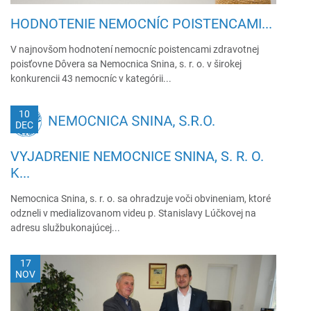
HODNOTENIE NEMOCNÍC POISTENCAMI...
V najnovšom hodnotení nemocníc poistencami zdravotnej
poisťovne Dôvera sa Nemocnica Snina, s. r. o. v širokej
konkurencii 43 nemocníc v kategórii...
10
DEC
VYJADRENIE NEMOCNICE SNINA, S. R. O.
K...
Nemocnica Snina, s. r. o. sa ohradzuje voči obvineniam, ktoré
odzneli v medializovanom videu p. Stanislavy Lúčkovej na
adresu službukonajúcej...
17
NOV