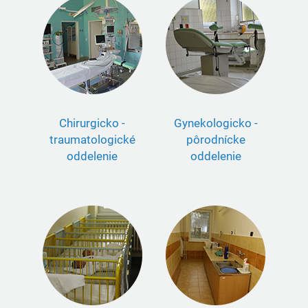
Chirurgicko -
Gynekologicko -
traumatologické
pôrodnícke
oddelenie
oddelenie