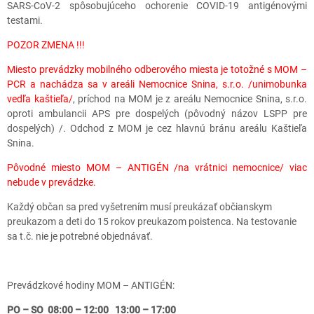
SARS-CoV-2 spôsobujúceho ochorenie COVID-19 antigénovými
testami.
POZOR ZMENA !!!
Miesto prevádzky mobilného odberového miesta je totožné s MOM –
PCR a nachádza sa v areáli Nemocnice Snina, s.r.o. /unimobunka
vedľa kaštieľa/
, príchod na MOM je z areálu Nemocnice Snina, s.r.o.
oproti ambulancii APS pre dospelých (pôvodný názov LSPP pre
dospelých) /. Odchod z MOM je cez hlavnú bránu areálu Kaštieľa
Snina.
Pôvodné miesto MOM – ANTIGÉN /na vrátnici nemocnice/ viac
nebude v prevádzke.
Každý občan sa pred vyšetrením musí preukázať občianskym
preukazom a deti do 15 rokov preukazom poistenca. Na testovanie
sa t.č. nie je potrebné objednávať.
Prevádzkové hodiny MOM – ANTIGÉN:
PO – SO 08:00 – 12:00 13:00 – 17:00