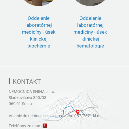
Oddelenie
Oddelenie
laboratórnej
laboratórnej
medicíny - úsek
medicíny - úsek
klinickej
klinickej
biochémie
hematológie
KONTAKT
NEMOCNICA SNINA, s.r.o.
Sládkovičova 300/03
069 01 Snina
Volanie do nemocnice cez predvoľbu 057/7871 kl.č.
Telefónny zoznam