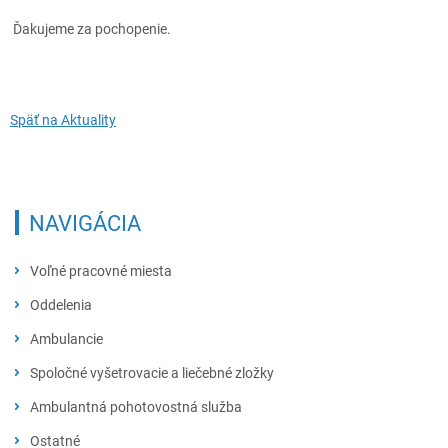
Ďakujeme za pochopenie.
Späť na Aktuality
NAVIGÁCIA
Voľné pracovné miesta
Oddelenia
Chirurgicko-traumatologické oddelenie
Ambulancie
Gynekologicko-pôrodnícke oddelenie
Neurologická ambulancia
Spoločné vyšetrovacie a liečebné zložky
Novorodenecké oddelenie
Ambulanica diabetológie a porúch látkovej výmeny
Rádiodiagnostické oddelenie
Ambulantná pohotovostná služba
Detské oddelenie
Ambulancia úrazovej chirurgie
Fyziatricko-rehabilitačné oddelenie
APS pre dospelých
Ostatné