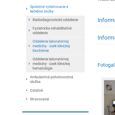
oddelenie
Neurologická ambulancia
Spoločné vyšetrovacie a
Gynekologicko-pôrodnícke
liečebné zložky
Ambulanica diabetológie a
oddelenie
Inform
porúch látkovej výmeny
Rádiodiagnostické oddelenie
Novorodenecké oddelenie
Ambulancia úrazovej chirurgie
Fyziatricko-rehabilitačné
Detské oddelenie
oddelenie
Inform
Chirurgická ambulancia
Interné oddelenie
Oddelenie laboratórnej
Hematologická ambulancia
medicíny - úsek klinickej
Oddelenie anesteziológie a
biochémie
Urologická ambulancia
intenzívnej medicíny
Oddelenie laboratórnej
Angiologická ambulancia
medicíny - úsek klinickej
Fotogal
hematológie
Ambulantná pohotovostná
služba
APS pre dospelých
Ostatné
APS pre deti a dorast
Centrálna sterilizácia
Stravovanie
Kuchyňa