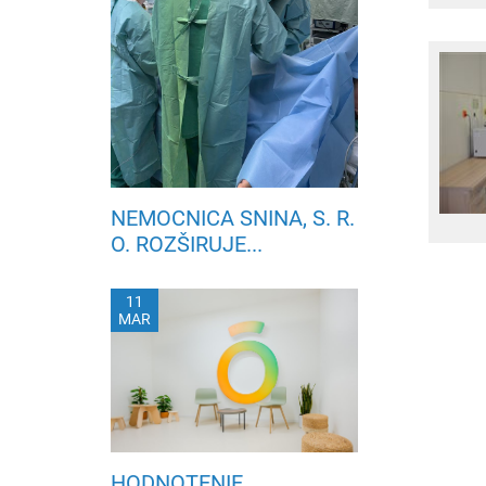
NEMOCNICA SNINA, S. R.
O. ROZŠIRUJE...
11
MAR
HODNOTENIE