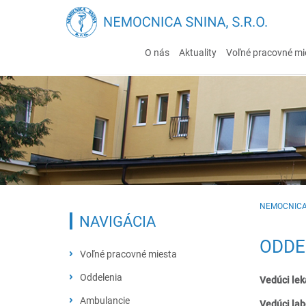
O nás
Aktuality
Voľné pracovné mi
NEMOCNICA
NAVIGÁCIA
ODDE
Voľné pracovné miesta
Oddelenia
Vedúci lek
Chirurgicko-traumatologické
Ambulancie
Vedúci lab