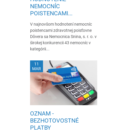
NEMOCNÍC
POISTENCAMI...
V najnovšom hodnotení nemocníc
poistencami zdravotnej poisťovne
Dôvera sa Nemocnica Snina, s. r. o. v
širokej konkurencii 43 nemocníc v
kategórii...
11
MAR
OZNAM -
BEZHOTOVOSTNÉ
PLATBY