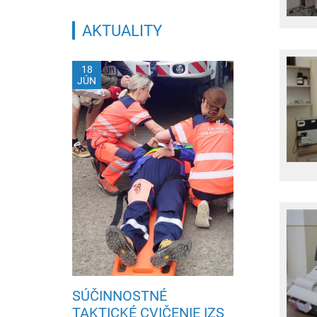
Práčovňa
AKTUALITY
18
JÚN
SÚČINNOSTNÉ
TAKTICKÉ CVIČENIE IZS