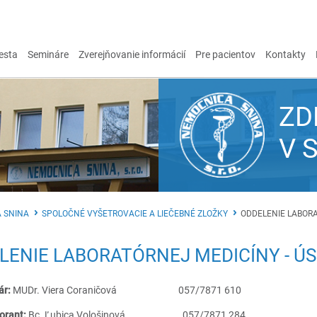
esta
Semináre
Zverejňovanie informácií
Pre pacientov
Kontakty
ZD
V 
 SNINA
SPOLOČNÉ VYŠETROVACIE A LIEČEBNÉ ZLOŽKY
ODDELENIE LABORA
LENIE LABORATÓRNEJ MEDICÍNY - ÚS
ár:
MUDr. Viera Coraničová 057/7871 610
orant:
Bc. Ľubica Vološinová
057/7871 284