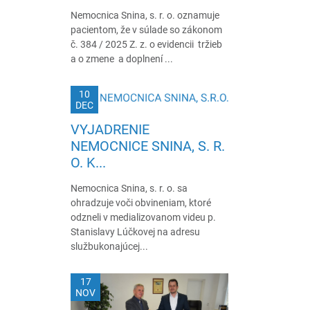
Nemocnica Snina, s. r. o. oznamuje
pacientom, že v súlade so zákonom
č. 384 / 2025 Z. z. o evidencii tržieb
a o zmene a doplnení ...
10
DEC
VYJADRENIE
NEMOCNICE SNINA, S. R.
O. K...
Nemocnica Snina, s. r. o. sa
ohradzuje voči obvineniam, ktoré
odzneli v medializovanom videu p.
Stanislavy Lúčkovej na adresu
službukonajúcej...
17
NOV