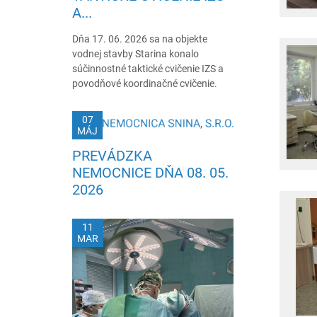
A...
Dňa 17. 06. 2026 sa na objekte
vodnej stavby Starina konalo
súčinnostné taktické cvičenie IZS a
povodňové koordinačné cvičenie.
07
MÁJ
PREVÁDZKA
NEMOCNICE DŇA 08. 05.
2026
11
MAR