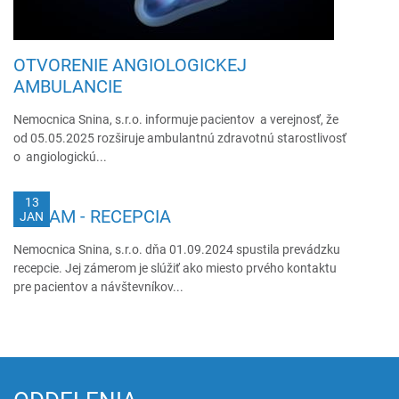
OTVORENIE ANGIOLOGICKEJ
AMBULANCIE
Nemocnica Snina, s.r.o. informuje pacientov a verejnosť, že
od 05.05.2025 rozširuje ambulantnú zdravotnú starostlivosť
o angiologickú...
13
OZNAM - RECEPCIA
JAN
Nemocnica Snina, s.r.o. dňa 01.09.2024 spustila prevádzku
recepcie. Jej zámerom je slúžiť ako miesto prvého kontaktu
pre pacientov a návštevníkov...