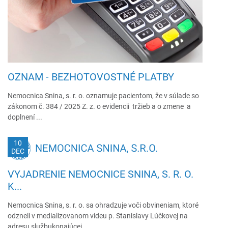
OZNAM - BEZHOTOVOSTNÉ PLATBY
Nemocnica Snina, s. r. o. oznamuje pacientom, že v súlade so
zákonom č. 384 / 2025 Z. z. o evidencii tržieb a o zmene a
doplnení ...
10
DEC
VYJADRENIE NEMOCNICE SNINA, S. R. O.
K...
Nemocnica Snina, s. r. o. sa ohradzuje voči obvineniam, ktoré
odzneli v medializovanom videu p. Stanislavy Lúčkovej na
adresu službukonajúcej...