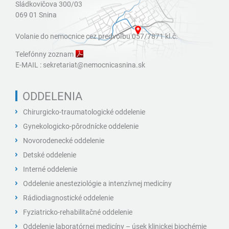
Sládkovičova 300/03
069 01 Snina
Volanie do nemocnice cez predvoľbu 057/7871 kl.č.
Telefónny zoznam
E-MAIL :
sekretariat@nemocnicasnina.sk
ODDELENIA
Chirurgicko-traumatologické oddelenie
Gynekologicko-pôrodnícke oddelenie
Novorodenecké oddelenie
Detské oddelenie
Interné oddelenie
Oddelenie anesteziológie a intenzívnej medicíny
Rádiodiagnostické oddelenie
Fyziatricko-rehabilitačné oddelenie
Oddelenie laboratórnej medicíny – úsek klinickej biochémie