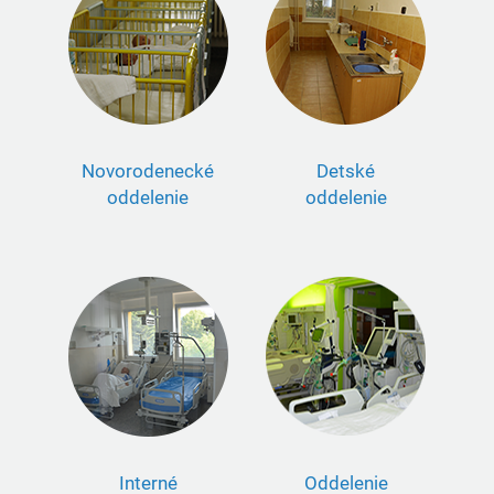
Novorodenecké
Detské
oddelenie
oddelenie
Interné
Oddelenie