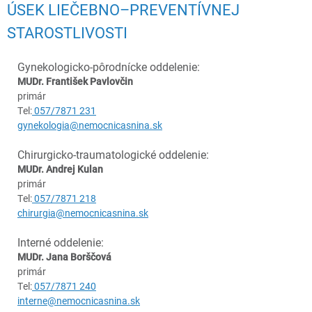
ÚSEK LIEČEBNO–PREVENTÍVNEJ
STAROSTLIVOSTI
Gynekologicko-pôrodnícke oddelenie:
MUDr. František Pavlovčin
primár
Tel:
057/7871 231
gynekologia@nemocnicasnina.sk
Chirurgicko-traumatologické oddelenie:
MUDr. Andrej Kulan
primár
Tel:
057/7871 218
chirurgia@nemocnicasnina.sk
Interné oddelenie:
MUDr. Jana Borščová
primár
Tel:
057/7871 240
interne@nemocnicasnina.sk