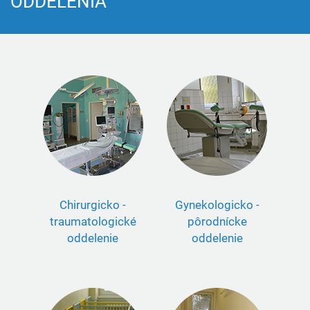
ODDELENIA
Chirurgicko -
Gynekologicko -
traumatologické
pôrodnícke
oddelenie
oddelenie