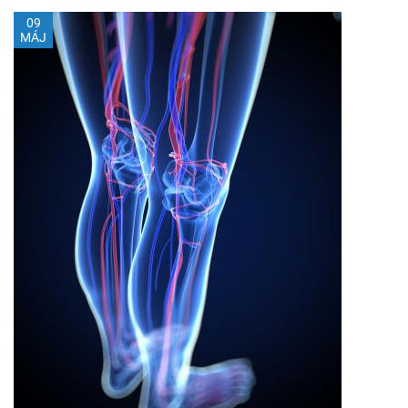
09
MÁJ