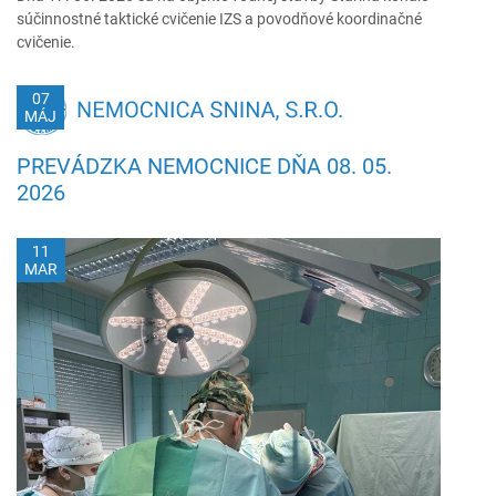
súčinnostné taktické cvičenie IZS a povodňové koordinačné
cvičenie.
07
MÁJ
PREVÁDZKA NEMOCNICE DŇA 08. 05.
2026
11
MAR