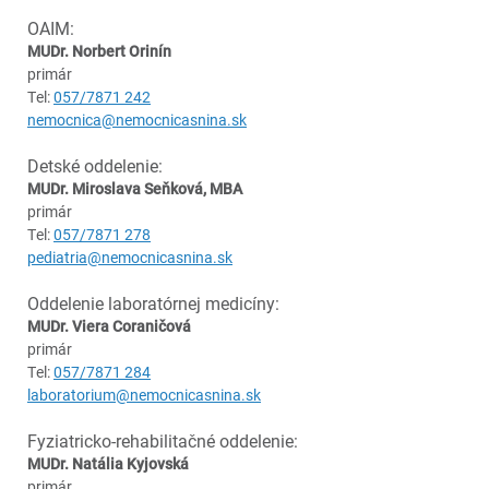
OAIM:
MUDr. Norbert Orinín
primár
Tel:
057/7871 242
nemocnica@nemocnicasnina.sk
Detské oddelenie:
MUDr. Miroslava Seňková, MBA
primár
Tel:
057/7871 278
pediatria@nemocnicasnina.sk
Oddelenie laboratórnej medicíny:
MUDr. Viera Coraničová
primár
Tel:
057/7871 284
laboratorium@nemocnicasnina.sk
Fyziatricko-rehabilitačné oddelenie:
MUDr. Natália Kyjovská
primár