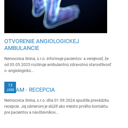
OTVORENIE ANGIOLOGICKEJ
AMBULANCIE
Nemocnica Snina, s.r.o. informuje pacientov a verejnosť, že
od 05.05.2025 rozširuje ambulantnú zdravotnú starostlivosť
o angiologickú...
13
OZNAM - RECEPCIA
JAN
Nemocnica Snina, s.r.o. dňa 01.09.2024 spustila prevádzku
recepcie. Jej zámerom je slúžiť ako miesto prvého kontaktu
pre pacientov a návštevníkov...