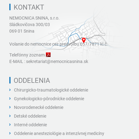
KONTAKT
NEMOCNICA SNINA, s.r.o.
Sládkovičova 300/03
069 01 Snina
Volanie do nemocnice cez predvoľbu 057/7871 kl.č.
Telefónny zoznam
E-MAIL :
sekretariat@nemocnicasnina.sk
ODDELENIA
Chirurgicko-traumatologické oddelenie
Gynekologicko-pôrodnícke oddelenie
Novorodenecké oddelenie
Detské oddelenie
Interné oddelenie
Oddelenie anesteziológie a intenzívnej medicíny