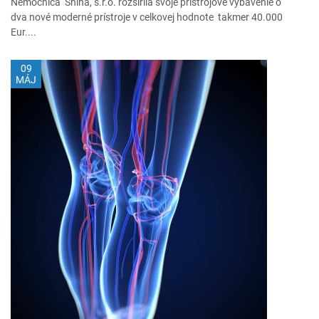
Nemocnica Snina, s.r.o. rozšírila svoje prístrojové vybavenie o
dva nové moderné prístroje v celkovej hodnote takmer 40.000
Eur....
09
MÁJ