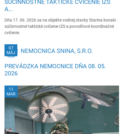
SÚČINNOSTNÉ TAKTICKÉ CVIČENIE IZS
A...
Dňa 17. 06. 2026 sa na objekte vodnej stavby Starina konalo
súčinnostné taktické cvičenie IZS a povodňové koordinačné
cvičenie.
07
MÁJ
PREVÁDZKA NEMOCNICE DŇA 08. 05.
2026
11
MAR