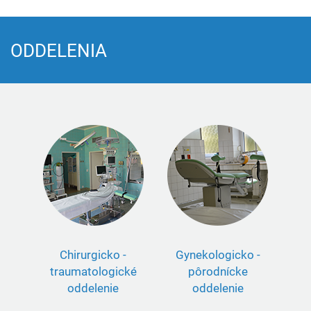
ODDELENIA
Chirurgicko -
Gynekologicko -
traumatologické
pôrodnícke
oddelenie
oddelenie