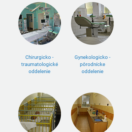
Chirurgicko -
Gynekologicko -
traumatologické
pôrodnícke
oddelenie
oddelenie