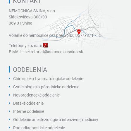
KONTAKT
NEMOCNICA SNINA, s.r.o.
Sládkovičova 300/03
069 01 Snina
Volanie do nemocnice cez predvoľbu 057/7871 kl.č.
Telefónny zoznam
E-MAIL :
sekretariat@nemocnicasnina.sk
ODDELENIA
Chirurgicko-traumatologické oddelenie
Gynekologicko-pôrodnícke oddelenie
Novorodenecké oddelenie
Detské oddelenie
Interné oddelenie
Oddelenie anesteziológie a intenzívnej medicíny
Rádiodiagnostické oddelenie