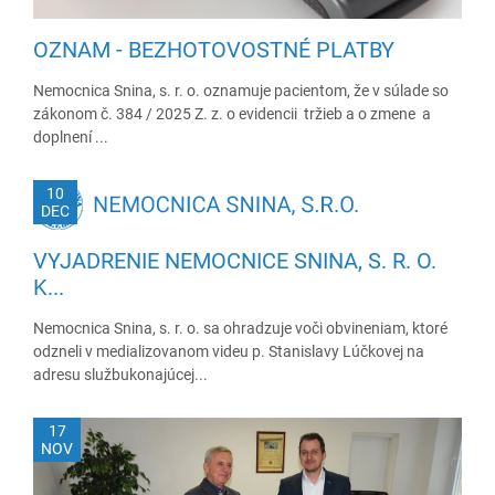
OZNAM - BEZHOTOVOSTNÉ PLATBY
Nemocnica Snina, s. r. o. oznamuje pacientom, že v súlade so
zákonom č. 384 / 2025 Z. z. o evidencii tržieb a o zmene a
doplnení ...
10
DEC
VYJADRENIE NEMOCNICE SNINA, S. R. O.
K...
Nemocnica Snina, s. r. o. sa ohradzuje voči obvineniam, ktoré
odzneli v medializovanom videu p. Stanislavy Lúčkovej na
adresu službukonajúcej...
17
NOV