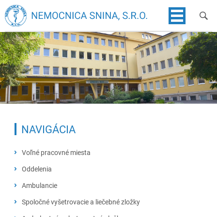
NAVIGÁCIA
Voľné pracovné miesta
Oddelenia
Chirurgicko-traumatologické oddelenie
Ambulancie
Gynekologicko-pôrodnícke oddelenie
Neurologická ambulancia
Spoločné vyšetrovacie a liečebné zložky
Novorodenecké oddelenie