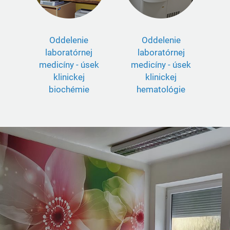
Oddelenie
Oddelenie
laboratórnej
laboratórnej
medicíny - úsek
medicíny - úsek
klinickej
klinickej
biochémie
hematológie