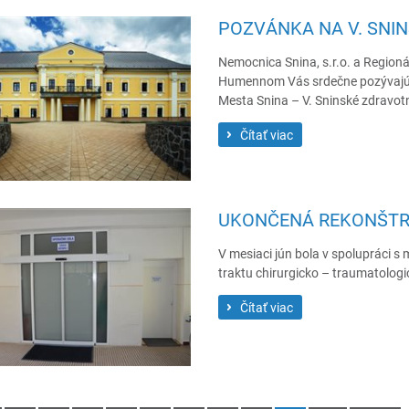
POZVÁNKA NA V. SNIN
Nemocnica Snina, s.r.o. a Regioná
Humennom Vás srdečne pozývajú n
Mesta Snina – V. Sninské zdravotn
Čítať viac
UKONČENÁ REKONŠTRU
V mesiaci jún bola v spolupráci 
traktu chirurgicko – traumatolog
Čítať viac