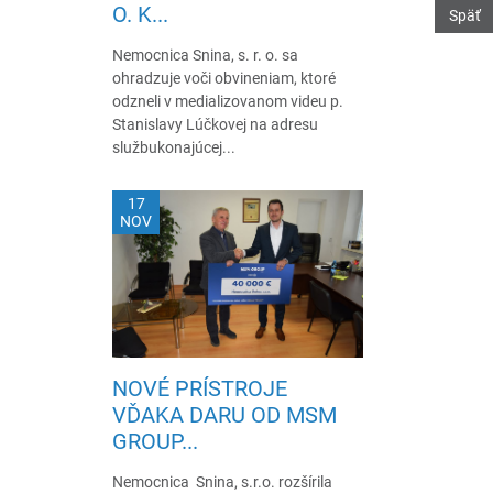
O. K...
Späť
Nemocnica Snina, s. r. o. sa
ohradzuje voči obvineniam, ktoré
odzneli v medializovanom videu p.
Stanislavy Lúčkovej na adresu
službukonajúcej...
17
NOV
NOVÉ PRÍSTROJE
VĎAKA DARU OD MSM
GROUP...
Nemocnica Snina, s.r.o. rozšírila