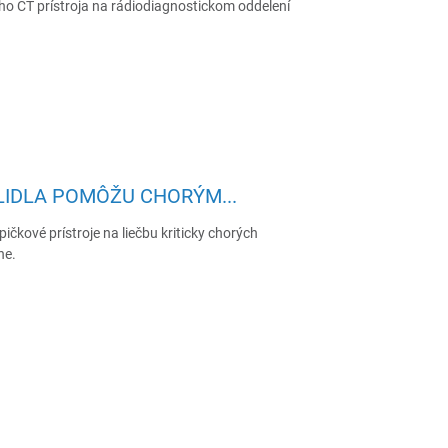
ho CT prístroja na rádiodiagnostickom oddelení
LIDLA POMÔŽU CHORÝM...
čkové prístroje na liečbu kriticky chorých
ne.