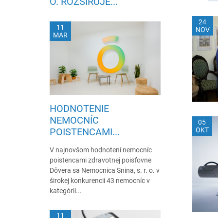
O. ROZŠIRUJE...
24
11
NOV
MAR
HODNOTENIE
NEMOCNÍC
05
OKT
POISTENCAMI...
V najnovšom hodnotení nemocníc
poistencami zdravotnej poisťovne
Dôvera sa Nemocnica Snina, s. r. o. v
širokej konkurencii 43 nemocníc v
kategórii...
11