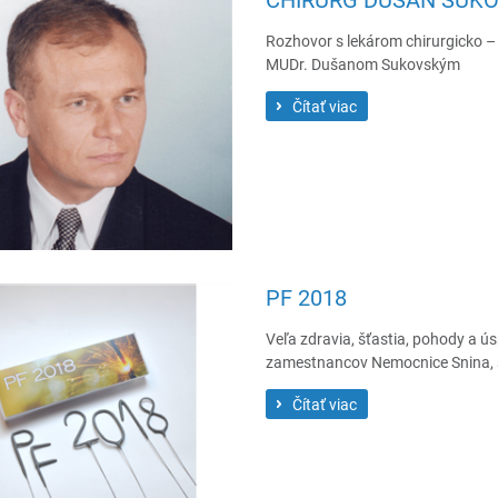
Rozhovor s lekárom chirurgicko –
MUDr. Dušanom Sukovským
Čítať viac
PF 2018
Veľa zdravia, šťastia, pohody a ú
zamestnancov Nemocnice Snina, s.
Čítať viac