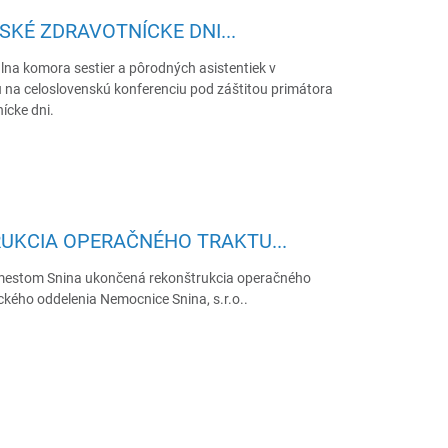
SKÉ ZDRAVOTNÍCKE DNI...
lna komora sestier a pôrodných asistentiek v
a celoslovenskú konferenciu pod záštitou primátora
ícke dni.
KCIA OPERAČNÉHO TRAKTU...
s mestom Snina ukončená rekonštrukcia operačného
ického oddelenia Nemocnice Snina, s.r.o..