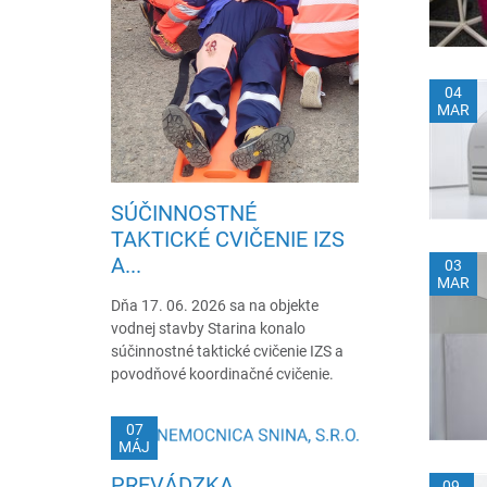
04
MAR
SÚČINNOSTNÉ
TAKTICKÉ CVIČENIE IZS
A...
03
MAR
Dňa 17. 06. 2026 sa na objekte
vodnej stavby Starina konalo
súčinnostné taktické cvičenie IZS a
povodňové koordinačné cvičenie.
07
MÁJ
PREVÁDZKA
09