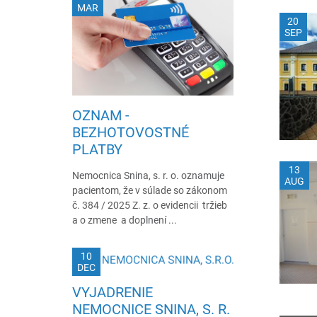
MAR
20
SEP
OZNAM -
BEZHOTOVOSTNÉ
PLATBY
13
Nemocnica Snina, s. r. o. oznamuje
AUG
pacientom, že v súlade so zákonom
č. 384 / 2025 Z. z. o evidencii tržieb
a o zmene a doplnení ...
10
DEC
VYJADRENIE
NEMOCNICE SNINA, S. R.