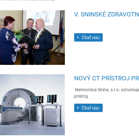
V. SNINSKÉ ZDRAVOTN
Čítať viac
NOVÝ CT PRÍSTROJ PRE
Nemocnica Snina, s.r.o. oznamuje
prístroj.
Čítať viac