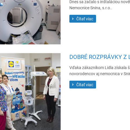
Dnes sa začalo s inštaláciou nové
Nemocnice Snina, s.r.o..
Čítať viac
DOBRÉ ROZPRÁVKY Z 
Vďaka zákazníkom Lidla získala špi
novorodencov aj nemocnica v Sni
Čítať viac