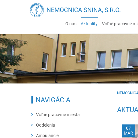
O nás
Aktuality
Voľné pracovné mi
NEMOCNICA
NAVIGÁCIA
AKTUA
Voľné pracovné miesta
Oddelenia
07
MAR
Chirurgicko-traumatologické
Ambulancie