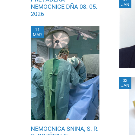
JAN
NEMOCNICE DŇA 08. 05.
2026
11
MAR
03
JAN
NEMOCNICA SNINA, S. R.