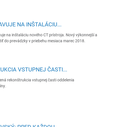
VUJE NA INŠTALÁCIU...
uje na inštaláciu nového CT prístroja. Nový výkonnejší a
ustiť do prevádzky v priebehu mesiaca marec 2018.
KCIA VSTUPNEJ ČASTI...
ená rekonštrukcia vstupnej časti oddelenia
íny.
SKÝ: PRED KAŽDOU...