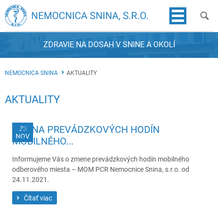
ZDRAVIE NA DOSAH V SNINE A OKOLÍ
NEMOCNICA SNINA
AKTUALITY
AKTUALITY
ZMENA PREVÁDZKOVÝCH HODÍN
23
NOV
MOBILNÉHO...
Informujeme Vás o zmene prevádzkových hodín mobilného
odberového miesta – MOM PCR Nemocnice Snina, s.r.o. od
24.11.2021.
Čítať viac