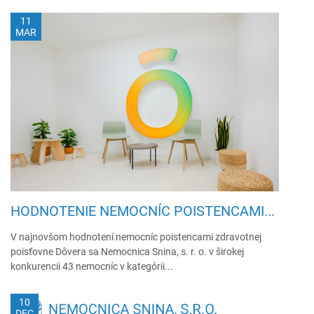
11
MAR
HODNOTENIE NEMOCNÍC POISTENCAMI...
V najnovšom hodnotení nemocníc poistencami zdravotnej
poisťovne Dôvera sa Nemocnica Snina, s. r. o. v širokej
konkurencii 43 nemocníc v kategórii...
10
DEC