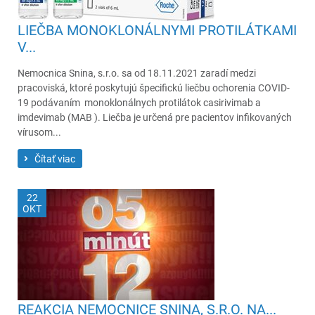
LIEČBA MONOKLONÁLNYMI PROTILÁTKAMI
V...
Nemocnica Snina, s.r.o. sa od 18.11.2021 zaradí medzi
pracoviská, ktoré poskytujú špecifickú liečbu ochorenia COVID-
19 podávaním monoklonálnych protilátok casirivimab a
imdevimab (MAB ). Liečba je určená pre pacientov infikovaných
vírusom...
Čítať viac
22
OKT
REAKCIA NEMOCNICE SNINA, S.R.O. NA...