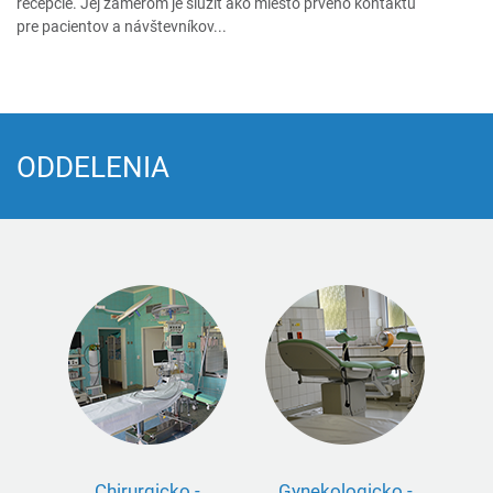
recepcie. Jej zámerom je slúžiť ako miesto prvého kontaktu
pre pacientov a návštevníkov...
ODDELENIA
Chirurgicko -
Gynekologicko -