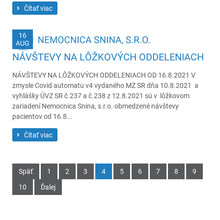
Čítať viac
16
AUG
NÁVŠTEVY NA LÔŽKOVÝCH ODDELENIACH
NÁVŠTEVY NA LÔŽKOVÝCH ODDELENIACH OD 16.8.2021 V
zmysle Covid automatu v4 vydaného MZ SR dňa 10.8.2021 a
vyhlášky ÚVZ SR č.237 a č.238 z 12.8.2021 sú v lôžkovom
zariadení Nemocnica Snina, s.r.o. obmedzené návštevy
pacientov od 16.8...
Čítať viac
Späť
1
2
3
4
5
6
7
8
9
10
Ďalej