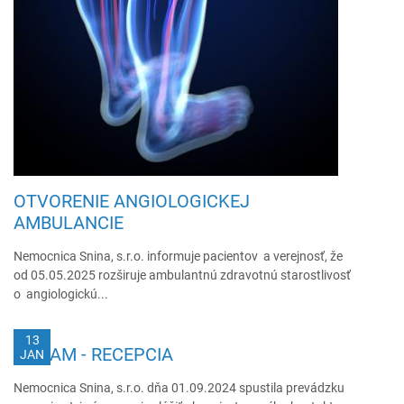
OTVORENIE ANGIOLOGICKEJ
AMBULANCIE
Nemocnica Snina, s.r.o. informuje pacientov a verejnosť, že
od 05.05.2025 rozširuje ambulantnú zdravotnú starostlivosť
o angiologickú...
13
OZNAM - RECEPCIA
JAN
Nemocnica Snina, s.r.o. dňa 01.09.2024 spustila prevádzku