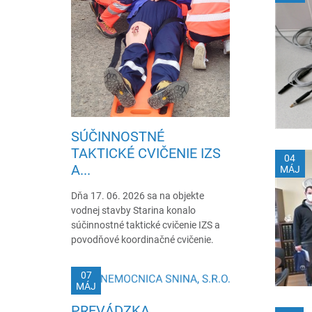
SÚČINNOSTNÉ
TAKTICKÉ CVIČENIE IZS
04
A...
MÁJ
Dňa 17. 06. 2026 sa na objekte
vodnej stavby Starina konalo
súčinnostné taktické cvičenie IZS a
povodňové koordinačné cvičenie.
07
MÁJ
PREVÁDZKA