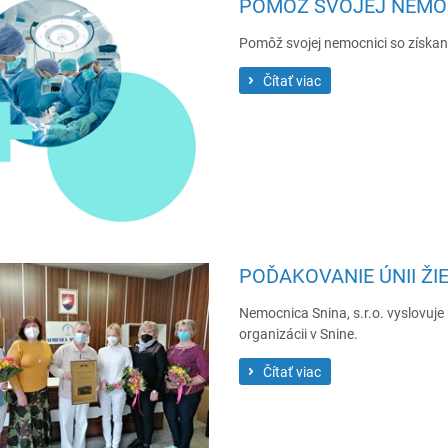
POMÔŽ SVOJEJ NEMO
Pomôž svojej nemocnici so získaní
Čítať viac
POĎAKOVANIE ÚNII ŽIE
Nemocnica Snina, s.r.o. vyslovuje
organizácii v Snine.
Čítať viac