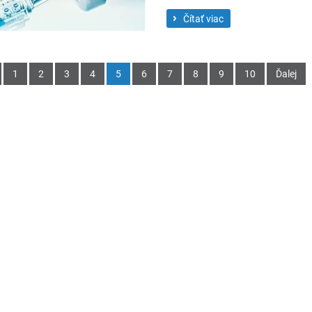
Čítať viac
1
2
3
4
5
6
7
8
9
10
Ďalej