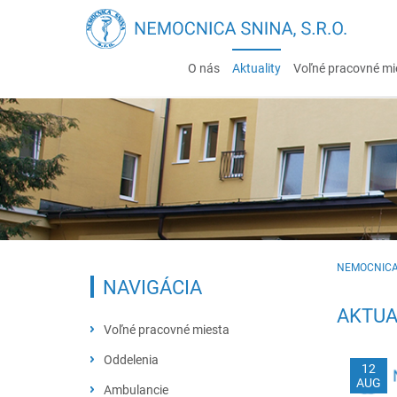
O nás
Aktuality
Voľné pracovné mi
NEMOCNICA
NAVIGÁCIA
AKTUA
Voľné pracovné miesta
Oddelenia
12
AUG
Chirurgicko-traumatologické
Ambulancie