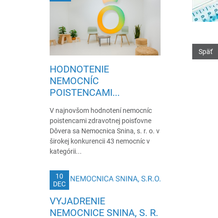
Späť
HODNOTENIE
NEMOCNÍC
POISTENCAMI...
V najnovšom hodnotení nemocníc
poistencami zdravotnej poisťovne
Dôvera sa Nemocnica Snina, s. r. o. v
širokej konkurencii 43 nemocníc v
kategórii...
10
DEC
VYJADRENIE
NEMOCNICE SNINA, S. R.