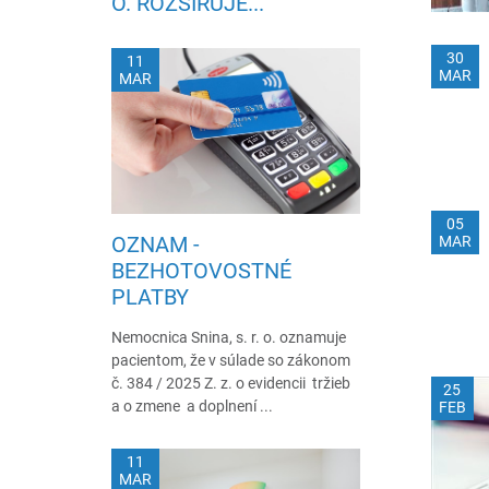
O. ROZŠIRUJE...
30
11
MAR
MAR
05
OZNAM -
MAR
BEZHOTOVOSTNÉ
PLATBY
Nemocnica Snina, s. r. o. oznamuje
pacientom, že v súlade so zákonom
č. 384 / 2025 Z. z. o evidencii tržieb
25
a o zmene a doplnení ...
FEB
11
MAR