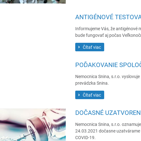
ANTIGÉNOVÉ TESTOVA
Informujeme Vás, že antigénové 
bude fungovať aj počas Veľkonoč
Čítať viac
POĎAKOVANIE SPOLOČN
Nemocnica Snina, s.r.o. vyslovuje
prevádzka Snina.
Čítať viac
DOČASNÉ UZATVORENI
Nemocnica Snina, s.r.o. oznamuje
24.03.2021 dočasne uzatvárame 
COVID-19.