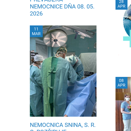
28
NEMOCNICE DŇA 08. 05.
APR
2026
11
MAR
08
APR
NEMOCNICA SNINA, S. R.