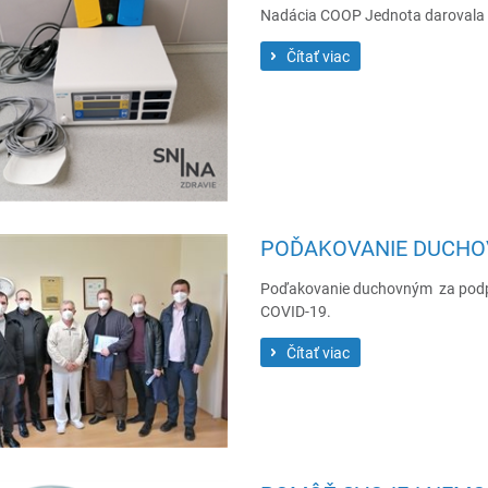
Nadácia COOP Jednota darovala me
Čítať viac
POĎAKOVANIE DUCH
Poďakovanie duchovným za podp
COVID-19.
Čítať viac