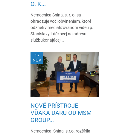
O. K...
Nemocnica Snina, s. r. o. sa
ohradzuje voči obvineniam, ktoré
odzneli v medializovanom videu p.
Stanislavy Lúčkovej na adresu
službukonajúcej...
17
NOV
NOVÉ PRÍSTROJE
VĎAKA DARU OD MSM
GROUP...
Nemocnica Snina, s.r.o. rozšírila