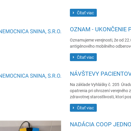
Čítať viac
OZNAM - UKONČENIE 
Oznamujeme verejnosti, že od 22.
antigénového mobilného odbero
Čítať viac
NÁVŠTEVY PACIENTOV V
Na základe Vyhlášky č. 205 Úradu
opatrenia pri ohrození verejného
zdravotnej starostlivosti, ktorí p
Čítať viac
NADÁCIA COOP JEDNO