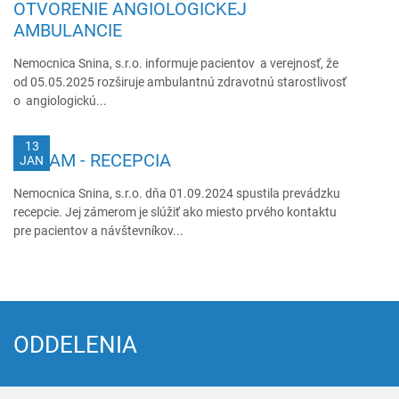
OTVORENIE ANGIOLOGICKEJ
AMBULANCIE
Nemocnica Snina, s.r.o. informuje pacientov a verejnosť, že
od 05.05.2025 rozširuje ambulantnú zdravotnú starostlivosť
o angiologickú...
13
OZNAM - RECEPCIA
JAN
Nemocnica Snina, s.r.o. dňa 01.09.2024 spustila prevádzku
recepcie. Jej zámerom je slúžiť ako miesto prvého kontaktu
pre pacientov a návštevníkov...
ODDELENIA