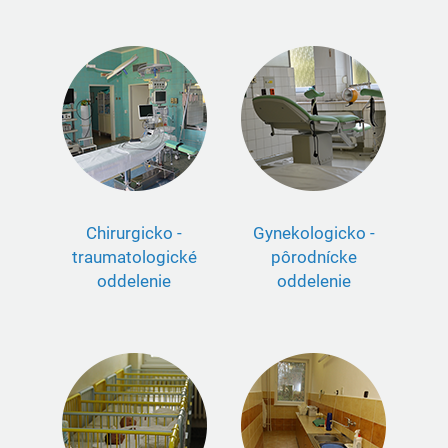
Chirurgicko -
Gynekologicko -
traumatologické
pôrodnícke
oddelenie
oddelenie