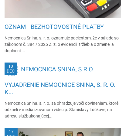
OZNAM - BEZHOTOVOSTNÉ PLATBY
Nemocnica Snina, s. r. o. oznamuje pacientom, že v súlade so
zákonom č. 384 / 2025 Z. z. o evidencii tržieb a o zmene a
doplnení ...
10
DEC
VYJADRENIE NEMOCNICE SNINA, S. R. O.
K...
Nemocnica Snina, s. r. o. sa ohradzuje voči obvineniam, ktoré
odzneli v medializovanom videu p. Stanislavy Lúčkovej na
adresu službukonajúcej...
17