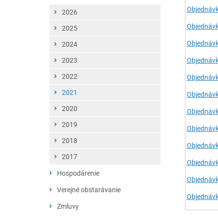
Objednávk
2025
2026
Objednávk
2024
2025
Objednávk
2023
2024
2022
2023
Objednávk
2021
2022
Objednávk
2020
2021
Objednávk
2019
2020
Objednávk
2018
2019
Objednávk
2017
2018
Objednávk
2017
Objednáv
Hospodárenie
Objednávk
Verejné obstarávanie
Objednávk
2017
Zmluvy