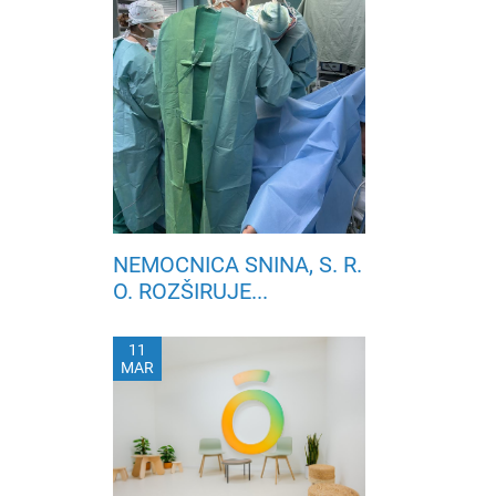
NEMOCNICA SNINA, S. R.
O. ROZŠIRUJE...
11
MAR