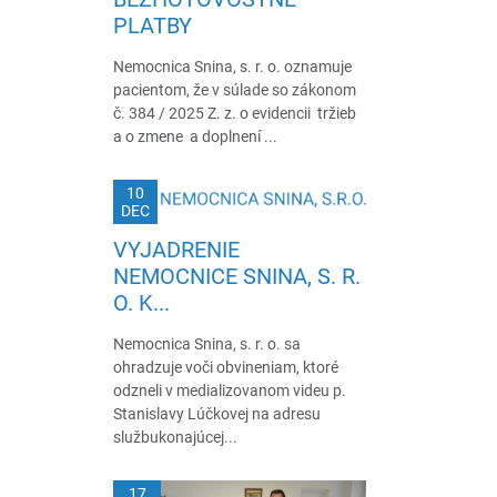
PLATBY
Nemocnica Snina, s. r. o. oznamuje
pacientom, že v súlade so zákonom
č. 384 / 2025 Z. z. o evidencii tržieb
a o zmene a doplnení ...
10
DEC
VYJADRENIE
NEMOCNICE SNINA, S. R.
O. K...
Nemocnica Snina, s. r. o. sa
ohradzuje voči obvineniam, ktoré
odzneli v medializovanom videu p.
Stanislavy Lúčkovej na adresu
službukonajúcej...
17