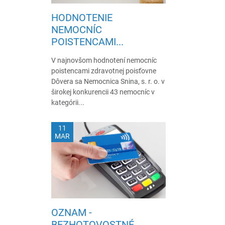
HODNOTENIE
NEMOCNÍC
POISTENCAMI...
V najnovšom hodnotení nemocníc
poistencami zdravotnej poisťovne
Dôvera sa Nemocnica Snina, s. r. o. v
širokej konkurencii 43 nemocníc v
kategórii...
11
MAR
OZNAM -
BEZHOTOVOSTNÉ