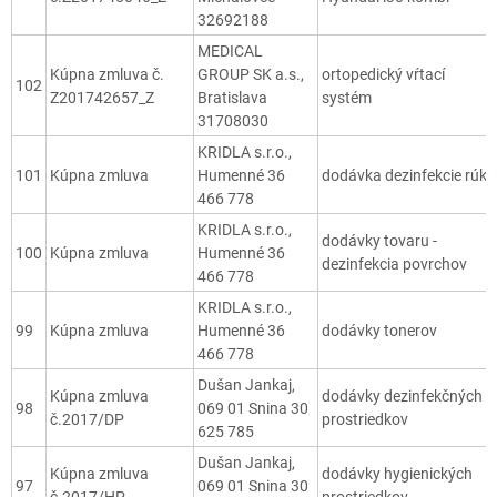
32692188
MEDICAL
Kúpna zmluva č.
GROUP SK a.s.,
ortopedický vŕtací
102
Z201742657_Z
Bratislava
systém
31708030
KRIDLA s.r.o.,
101
Kúpna zmluva
Humenné 36
dodávka dezinfekcie rúk
466 778
KRIDLA s.r.o.,
dodávky tovaru -
100
Kúpna zmluva
Humenné 36
dezinfekcia povrchov
466 778
KRIDLA s.r.o.,
99
Kúpna zmluva
Humenné 36
dodávky tonerov
466 778
Dušan Jankaj,
Kúpna zmluva
dodávky dezinfekčných
98
069 01 Snina 30
č.2017/DP
prostriedkov
625 785
Dušan Jankaj,
Kúpna zmluva
dodávky hygienických
97
069 01 Snina 30
č.2017/HP
prostriedkov