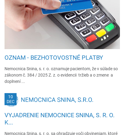
OZNAM - BEZHOTOVOSTNÉ PLATBY
Nemocnica Snina, s. r. o. oznamuje pacientom, že v súlade so
zákonom č. 384 / 2025 Z. z. o evidencii tržieb a o zmene a
doplnení ...
10
DEC
VYJADRENIE NEMOCNICE SNINA, S. R. O.
K...
Nemocnica Snina, s. r. o. sa ohradzuje voči obvineniam, ktoré