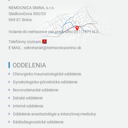
NEMOCNICA SNINA, s.r.o.
Sládkovičova 300/03
069 01 Snina
Volanie do nemocnice cez predvoľbu 057/7871 kl.č.
Telefónny zoznam
E-MAIL :
sekretariat@nemocnicasnina.sk
ODDELENIA
Chirurgicko-traumatologické oddelenie
Gynekologicko-pôrodnícke oddelenie
Novorodenecké oddelenie
Detské oddelenie
Interné oddelenie
Oddelenie anesteziológie a intenzívnej medicíny
Rádiodiagnostické oddelenie