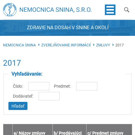
ZDRAVIE NA DOSAH V SNINE A OKOLÍ
NEMOCNICA SNINA
ZVEREJŇOVANIE INFORMÁCIÍ
ZMLUVY
2017
2017
Vyhľadávanie:
Číslo:
Predmet:
Dodávateľ:
a/ Názov zmluvy
b/ Predávajúci
c/ Predmet zmluvy