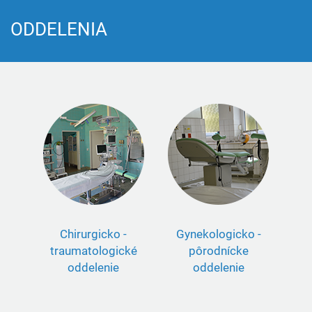
ODDELENIA
Chirurgicko -
Gynekologicko -
traumatologické
pôrodnícke
oddelenie
oddelenie