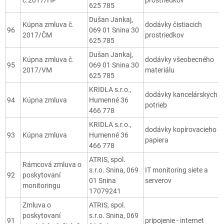
625 785
Dušan Jankaj,
Kúpna zmluva č.
dodávky čistiacich
96
069 01 Snina 30
2017/ČM
prostriedkov
625 785
Dušan Jankaj,
Kúpna zmluva č.
dodávky všeobecného
95
069 01 Snina 30
2017/VM
materiálu
625 785
KRIDLA s.r.o.,
dodávky kancelárskych
94
Kúpna zmluva
Humenné 36
potrieb
466 778
KRIDLA s.r.o.,
dodávky kopírovacieho
93
Kúpna zmluva
Humenné 36
papiera
466 778
ATRIS, spol.
Rámcová zmluva o
s.r.o. Snina, 069
IT monitoring siete a
92
poskytovaní
01 Snina
serverov
monitoringu
17079241
Zmluva o
ATRIS, spol.
poskytovaní
s.r.o. Snina, 069
91
pripojenie - internet