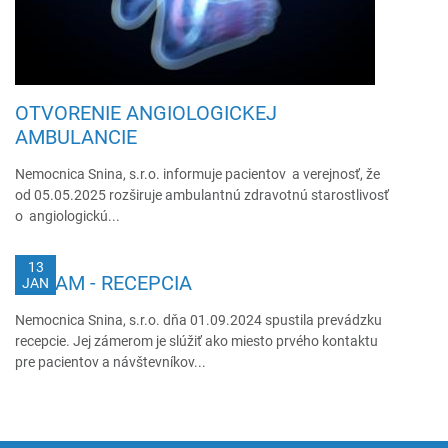
OTVORENIE ANGIOLOGICKEJ
AMBULANCIE
Nemocnica Snina, s.r.o. informuje pacientov a verejnosť, že
od 05.05.2025 rozširuje ambulantnú zdravotnú starostlivosť
o angiologickú...
13
OZNAM - RECEPCIA
JAN
Nemocnica Snina, s.r.o. dňa 01.09.2024 spustila prevádzku
recepcie. Jej zámerom je slúžiť ako miesto prvého kontaktu
pre pacientov a návštevníkov...