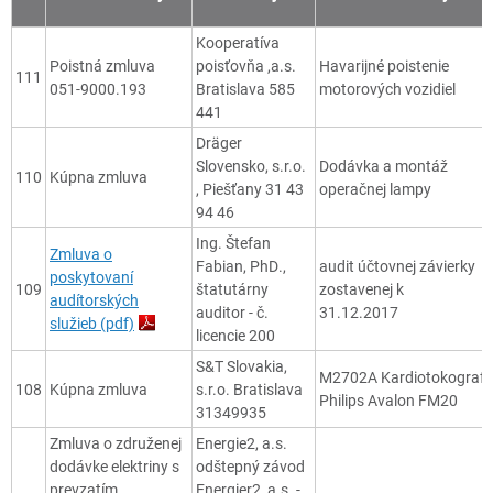
Kooperatíva
Poistná zmluva
poisťovňa ,a.s.
Havarijné poistenie
111
051-9000.193
Bratislava 585
motorových vozidiel
441
Dräger
Slovensko, s.r.o.
Dodávka a montáž
110
Kúpna zmluva
, Piešťany 31 43
operačnej lampy
94 46
Ing. Štefan
Zmluva o
Fabian, PhD.,
audit účtovnej závierky
poskytovaní
109
štatutárny
zostavenej k
audítorských
auditor - č.
31.12.2017
služieb (pdf)
licencie 200
S&T Slovakia,
M2702A Kardiotokograf
108
Kúpna zmluva
s.r.o. Bratislava
Philips Avalon FM20
31349935
Zmluva o združenej
Energie2, a.s.
dodávke elektriny s
odštepný závod
prevzatím
Energier2, a.s. -