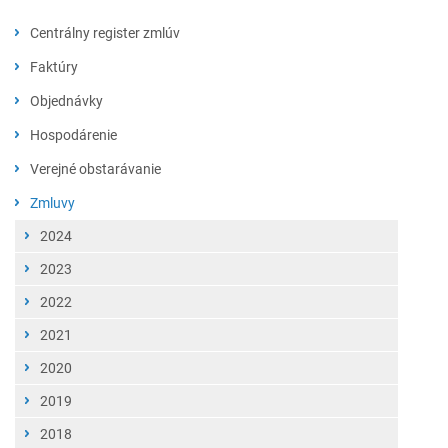
Centrálny register zmlúv
Faktúry
2026
Objednávky
2025
2026
Hospodárenie
2024
2025
Verejné obstarávanie
2023
2024
2017
Zmluvy
2022
2023
2016
2024
2021
2022
2015
2023
2020
2021
2014
2022
2019
2020
2021
2018
2019
2020
2017
2018
2019
2017
2018