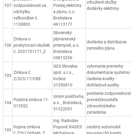
združené služby
107
zodpovednosti za
Predaj elektriny
dodávky elektriny
odchýlku
a plynu, o.z.
veľkoodber č.
Bratislava
1130803
46113177
Slovenský
Zmluva o
plynárenský
dodávka a distribúcia
106
poskytovaní služieb
priemysel, a.s.
zemného plynu
č. Z201751171_Z
Bratislava
35815256
SGS Slovakia
vykonanie previerky
Zmluva č.
spol. s.r.o.,
dokumentácie systému
105
Z/323/17/CBE
Košice
riadenia kvality -
31350810
dohľadové audity
poistenie zodpovednosti
Union poisťovňa,
Poistná zmluva 11-
prevádzkovateľa
104
a.s. , Bratislava,
313552
zdravotníckeho
31322051
zariadenia
Ing. Radoslav
Kúpna zmluva
Popovič RADES
osobný automobil
103
č.Z201745046_Z
Michalovce
Hyundai i30 kombi