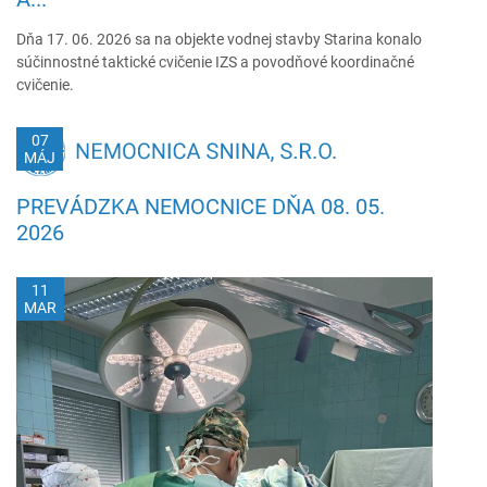
Dňa 17. 06. 2026 sa na objekte vodnej stavby Starina konalo
súčinnostné taktické cvičenie IZS a povodňové koordinačné
cvičenie.
07
MÁJ
PREVÁDZKA NEMOCNICE DŇA 08. 05.
2026
11
MAR