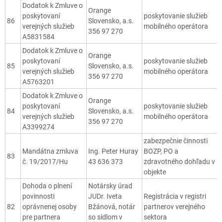
Dodatok k Zmluve o
Orange
poskytovaní
poskytovanie služieb
86
Slovensko, a.s.
verejných služieb
mobilného operátora
356 97 270
A5831584
Dodatok k Zmluve o
Orange
poskytovaní
poskytovanie služieb
85
Slovensko, a.s.
verejných služieb
mobilného operátora
356 97 270
A5763201
Dodatok k Zmluve o
Orange
poskytovaní
poskytovanie služieb
84
Slovensko, a.s.
verejných služieb
mobilného operátora
356 97 270
A3399274
zabezpečnie činnosti
Mandátna zmluva
Ing. Peter Huray
BOZP, PO a
83
č. 19/2017/Hu
43 636 373
zdravotného dohľadu v
objekte
Dohoda o plnení
Notársky úrad
povinnosti
JUDr. Iveta
Registrácia v registri
82
oprávnenej osoby
Bžánová, notár
partnerov verejného
pre partnera
so sídlom v
sektora