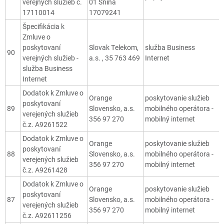
verejných služieb č.
01 Snina
17110014
17079241
Špecifikácia k
Zmluve o
poskytovaní
Slovak Telekom,
služba Business
90
verejných služieb -
a.s. , 35 763 469
Internet
služba Business
Internet
Dodatok k Zmluve o
Orange
poskytovanie služieb
poskytovaní
89
Slovensko, a.s.
mobilného operátora -
verejených služieb
356 97 270
mobilný internet
č.z. A9261522
Dodatok k Zmluve o
Orange
poskytovanie služieb
poskytovaní
88
Slovensko, a.s.
mobilného operátora -
verejených služieb
356 97 270
mobilný internet
č.z. A9261428
Dodatok k Zmluve o
Orange
poskytovanie služieb
poskytovaní
87
Slovensko, a.s.
mobilného operátora -
verejených služieb
356 97 270
mobilný internet
č.z. A92611256