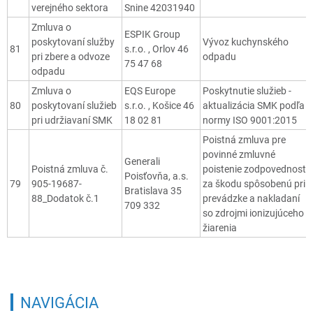
verejného sektora
Snine 42031940
Zmluva o
ESPIK Group
poskytovaní služby
Vývoz kuchynského
81
s.r.o. , Orlov 46
pri zbere a odvoze
odpadu
75 47 68
odpadu
Zmluva o
EQS Europe
Poskytnutie služieb -
80
poskytovaní služieb
s.r.o. , Košice 46
aktualizácia SMK podľa
pri udržiavaní SMK
18 02 81
normy ISO 9001:2015
Poistná zmluva pre
povinné zmluvné
Generali
Poistná zmluva č.
poistenie zodpovednosti
Poisťovňa, a.s.
79
905-19687-
za škodu spôsobenú pri
Bratislava 35
88_Dodatok č.1
prevádzke a nakladaní
709 332
so zdrojmi ionizujúceho
žiarenia
NAVIGÁCIA